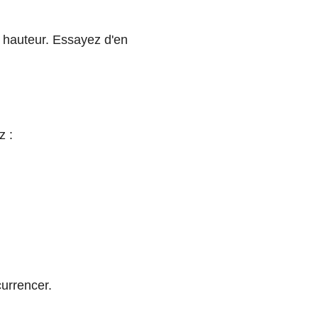
a hauteur. Essayez d'en
z :
currencer.