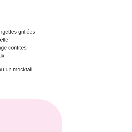
rgettes grillées
elle
ge confites
ux
ou un mocktail