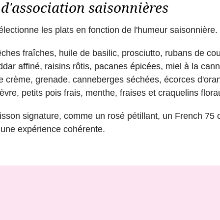
t d'association saisonnières
électionne les plats en fonction de l'humeur saisonnière.
ches fraîches, huile de basilic, prosciutto, rubans de cou
dar affiné, raisins rôtis, pacanes épicées, miel à la cann
ple crème, grenade, canneberges séchées, écorces d'oran
re, petits pois frais, menthe, fraises et craquelins flora
son signature, comme un rosé pétillant, un French 75 
une expérience cohérente.