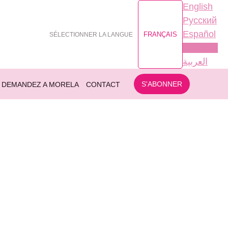
English
Русский
Español
FRANÇAIS
SÉLECTIONNER LA LANGUE
Français
العربية
S'ABONNER
DEMANDEZ A MORELA
CONTACT