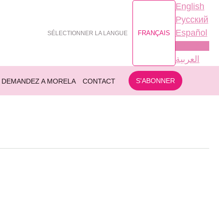
English
Русский
Español
FRANÇAIS
SÉLECTIONNER LA LANGUE
Français
العربية
S'ABONNER
DEMANDEZ A MORELA
CONTACT