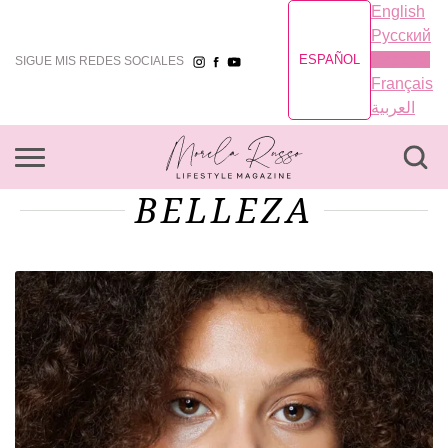
English
Русский
Español
ESPAÑOL
SIGUE MIS REDES SOCIALES
Français
العربية
BELLEZA