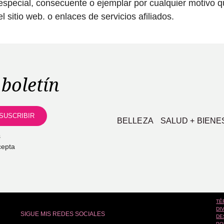
, especial, consecuente o ejemplar por cualquier motivo q
 sitio web. o enlaces de servicios afiliados.
boletín
BELLEZA
SALUD + BIENE
s
cepta
TÉ
DI
SIGUE MIS REDES SOCIALES
DE
PO