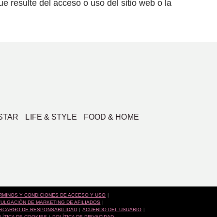
ue resulte del acceso o uso del sitio web o la
STAR
LIFE & STYLE
FOOD & HOME
RMINOS Y CONDICIONES DE ACCESO Y USO
VULGACIÓN DE MARKETING DE AFILIADOS
SCARGO DE RESPONSABILIDAD
ACUERDO DEL USUARIO
LÍTICA DE COOKIES
POLÍTICA DE PRIVACIDAD