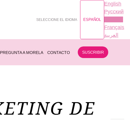
English
Русский
Español
ESPAÑOL
SELECCIONE EL IDIOMA
Français
العربية
SUSCRIBIR
PREGUNTA A MORELA
CONTACTO
KETING DE