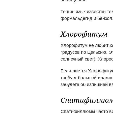
Тещин язык известен тем
формальдегид и бензол.
Хлорофитум
Хлорофитум не любит хо
градусов по Цельсию. Э
солнечный свет). Хлоро
Если листья Хлорофитум
требует большей влажно
забудете об излишней 
Спатифиллю
Спатифиллюмы часто вст