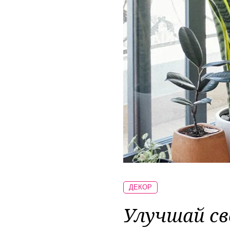
ДЕКОР
Улучшай св