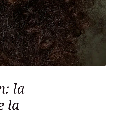
n: la
e la