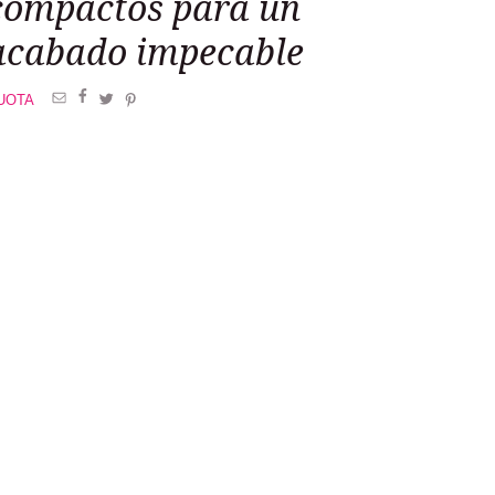
compactos para un
acabado impecable
UOTA