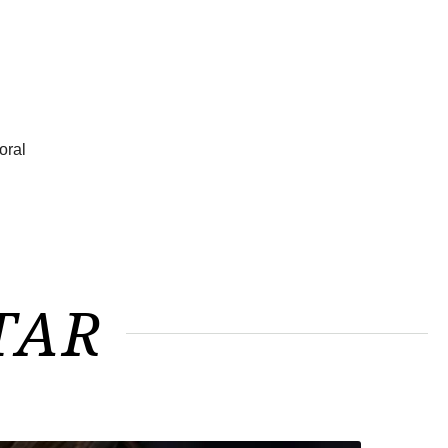
oral
TAR