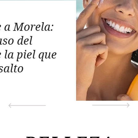
 a Morela:
aso del
 la piel que
salto