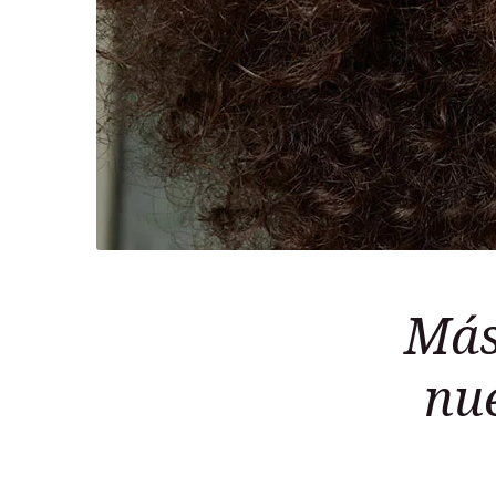
Más 
nue