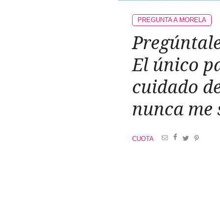
PREGUNTA A MORELA
Pregúntale
El único p
cuidado de
nunca me 
CUOTA