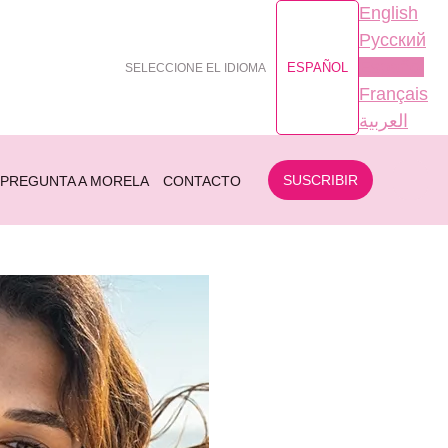
English
Русский
Español
ESPAÑOL
SELECCIONE EL IDIOMA
Français
العربية
SUSCRIBIR
PREGUNTA A MORELA
CONTACTO