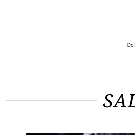
Dol
SA