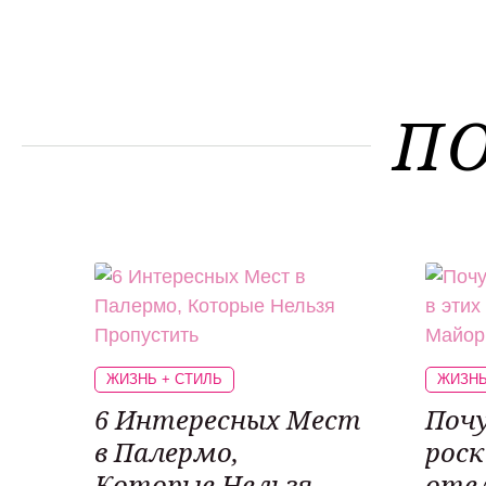
П
ЖИЗНЬ + СТИЛЬ
ЖИЗНЬ
6 Интересных Мест
Почу
в Палермо,
роск
Которые Нельзя
отел