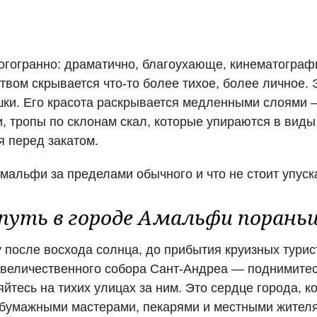
огранно: драматично, благоухающе, кинематографи
вом скрывается что-то более тихое, более личное. 
шки. Его красота раскрывается медленными слоями
, тропы по склонам скал, которые упираются в виды
я перед закатом.
мальфи за пределами обычного и что не стоит упуска
путь в городе Амальфи порань
у после восхода солнца, до прибытия круизных тури
величественного собора Сант-Андреа — поднимитес
яйтесь на тихих улицах за ним. Это сердце города, 
бумажными мастерами, пекарями и местными жителя