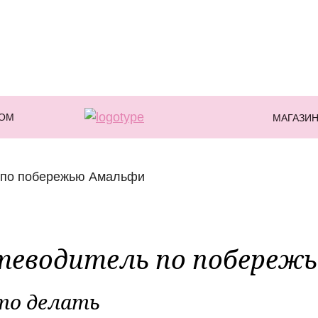
ДОМ
МАГАЗИ
теводитель по побереж
то делать