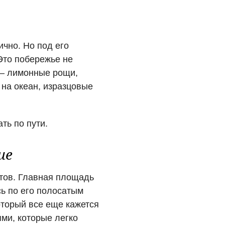
чно. Но под его
Это побережье не
 — лимонные рощи,
 на океан, изразцовые
ть по пути.
ше
стов. Главная площадь
ь по его полосатым
который все еще кажется
ми, которые легко