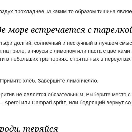
оздух прохладнее. И каким-то образом тишина являе
е море встречается с тарелко
ьфи долгий, солнечный и нескучный в лучшем смысл
 на гриле, анчоусы с лимоном или паста с цветками 
и в небольших тратториях, спрятанных в переулках
 Примите хлеб. Завершите лимончелло.
ритив не является обязательным. Выберите место с 
— Aperol или Campari spritz, или бодрящий вермут со
роди, теряйся