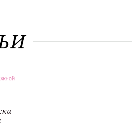
ЬИ
ски
и