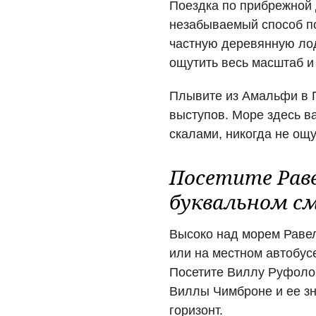
Поездка по прибрежной 
незабываемый способ по
частную деревянную лод
ощутить весь масштаб и
Плывите из Амальфи в П
выступов. Море здесь ва
скалами, никогда не ощ
Посетите Раве
буквальном с
Высоко над морем Равел
или на местном автобусе
Посетите Виллу Руфоло 
Виллы Чимброне и ее зн
горизонт.