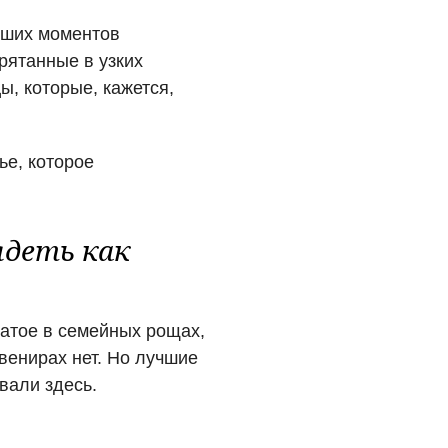
чших моментов
рятанные в узких
, которые, кажется,
ье, которое
ядеть как
жатое в семейных рощах,
венирах нет. Но лучшие
овали здесь.