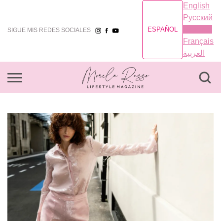
English
Русский
Español
ESPAÑOL
SIGUE MIS REDES SOCIALES
Français
العربية