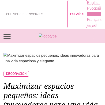
English
Русский
Español
ESPAÑOL
SIGUE MIS REDES SOCIALES
Français
العربية
DECORACIÓN
Maximizar espacios
pequeños: ideas
innovadoras para una vida