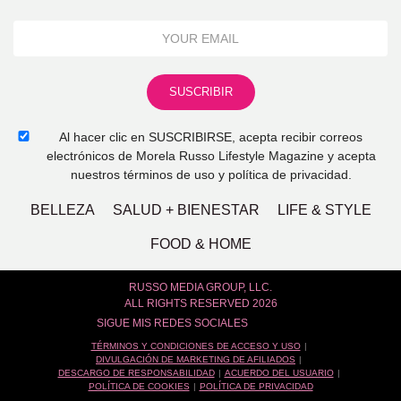
Al hacer clic en SUSCRIBIRSE, acepta recibir correos
electrónicos de Morela Russo Lifestyle Magazine y acepta
nuestros términos de uso y política de privacidad.
BELLEZA
SALUD + BIENESTAR
LIFE & STYLE
FOOD & HOME
RUSSO MEDIA GROUP, LLC.
ALL RIGHTS RESERVED 2026
SIGUE MIS REDES SOCIALES
TÉRMINOS Y CONDICIONES DE ACCESO Y USO
DIVULGACIÓN DE MARKETING DE AFILIADOS
DESCARGO DE RESPONSABILIDAD
ACUERDO DEL USUARIO
POLÍTICA DE COOKIES
POLÍTICA DE PRIVACIDAD