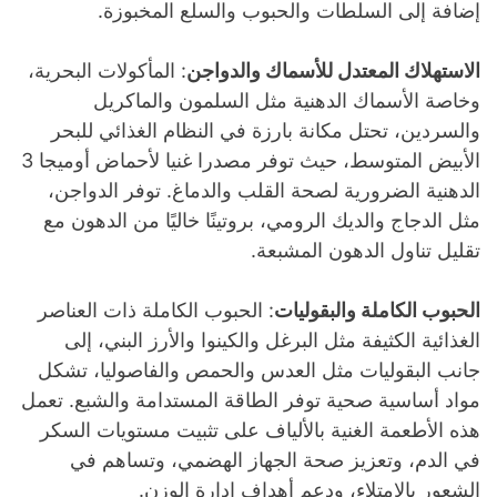
إضافة إلى السلطات والحبوب والسلع المخبوزة.
الاستهلاك المعتدل للأسماك والدواجن
: المأكولات البحرية،
وخاصة الأسماك الدهنية مثل السلمون والماكريل
والسردين، تحتل مكانة بارزة في النظام الغذائي للبحر
الأبيض المتوسط، حيث توفر مصدرا غنيا لأحماض أوميجا 3
الدهنية الضرورية لصحة القلب والدماغ. توفر الدواجن،
مثل الدجاج والديك الرومي، بروتينًا خاليًا من الدهون مع
تقليل تناول الدهون المشبعة.
الحبوب الكاملة والبقوليات
: الحبوب الكاملة ذات العناصر
الغذائية الكثيفة مثل البرغل والكينوا والأرز البني، إلى
جانب البقوليات مثل العدس والحمص والفاصوليا، تشكل
مواد أساسية صحية توفر الطاقة المستدامة والشبع. تعمل
هذه الأطعمة الغنية بالألياف على تثبيت مستويات السكر
في الدم، وتعزيز صحة الجهاز الهضمي، وتساهم في
الشعور بالامتلاء، ودعم أهداف إدارة الوزن.