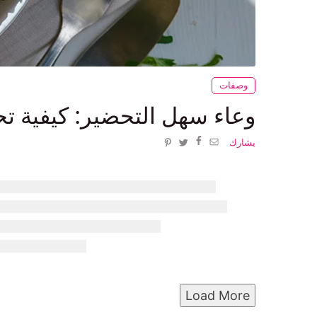
وصفات
وعاء سهل التحضير: كيفية تح
يشارك
Load More