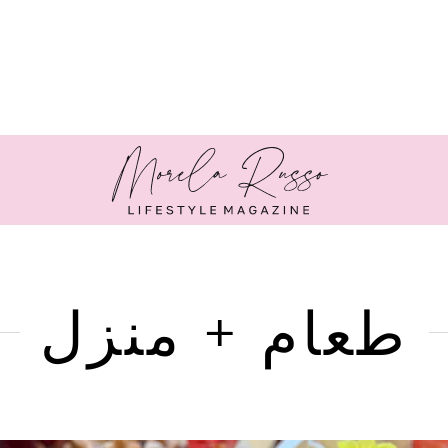
طعام + منزل