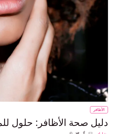
الأظافر
دليل صحة الأظافر: حلول لل
يشارك