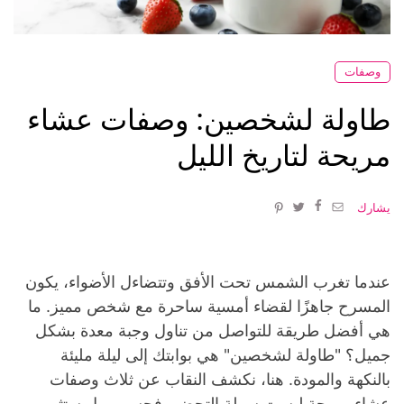
وصفات
طاولة لشخصين: وصفات عشاء
مريحة لتاريخ الليل
يشارك
عندما تغرب الشمس تحت الأفق وتتضاءل الأضواء، يكون
المسرح جاهزًا لقضاء أمسية ساحرة مع شخص مميز. ما
هي أفضل طريقة للتواصل من تناول وجبة معدة بشكل
جميل؟ "طاولة لشخصين" هي بوابتك إلى ليلة مليئة
بالنكهة والمودة. هنا، نكشف النقاب عن ثلاث وصفات
عشاء مريحة ليست سهلة التحضير فحسب، بل ستثير