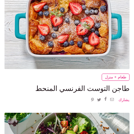
طعام + منزل
طاجن التوست الفرنسي المنحط
يشارك