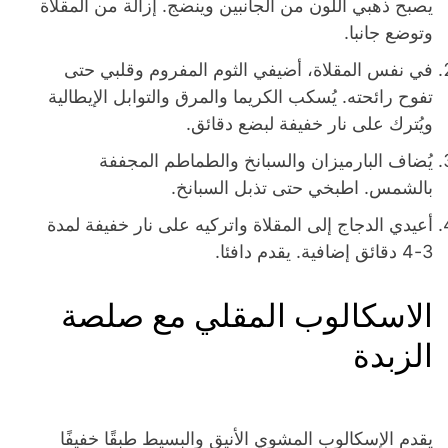
يصبح ذهبي اللون من الجانبين وينضج. إزالة من المقلاة
وتوضع جانبا.
في نفس المقلاة، أضيفي الثوم المفروم وقلبي حتى
تفوح رائحته. يُسكب الكريما والمرق والتوابل الإيطالية
ويُترك على نار خفيفة لبضع دقائق.
يُضاف البارميزان والسبانخ والطماطم المجففة
بالشمس. اطبخي حتى تذبل السبانخ.
أعيدي الدجاج إلى المقلاة واتركيه على نار خفيفة لمدة
3-4 دقائق إضافية. يقدم دافئا.
الاسكالوب المقلي مع صلصة
الزبدة
يقدم الإسكالوب المشوي الأنيق والبسيط طبقًا خفيفًا